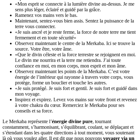
«Mon esprit se connecte à la lumière divine au-dessus. Je me
sens plus léger, éclairé et guidé par la grâce.
Ramenez vos mains vers le bas.
Maintenant, sentez-vous bien assis. Sentez la puissance de la
terre vous connecter.
«Je suis ancré et je reste ferme, la force de notre terre me tient
fermement et en toute sécurité»
Observez maintenant le centre de la Merkaba. Ici se trouve la
source. Votre être, votre âme.
«Que le divin céleste et la force terrestre se rejoignent en moi.
Le divin me nourrira et la terre me retiendra. J’ai toute
confiance en moi, en mon corps, mon esprit et mon âme.
Observez maintenant les points de la Merkaba. C’est votre
énergie de l’intérieur qui rayonne à travers votre corps, vous
protège, forme un bouclier et touche les autres.
«Je suis protégé. Je suis fort et gentil. Je suis fort et guidé dans
mon voyage.
Inspirez et expirez. Levez vos mains sur votre front et revenez
à votre chakra du cœur. Remerciez le Merkaba pour ses
conseils et sa force.
Le Merkaba représente l’
énergie divine pure
, tournant
constamment, s’harmonisant, s’équilibrant, coulant, se déplaçant et
s’étendant dans les quatre directions à tout moment, vous soutenant
là où vous voulez aller. Il est dit que nous pouvons
voyager via un