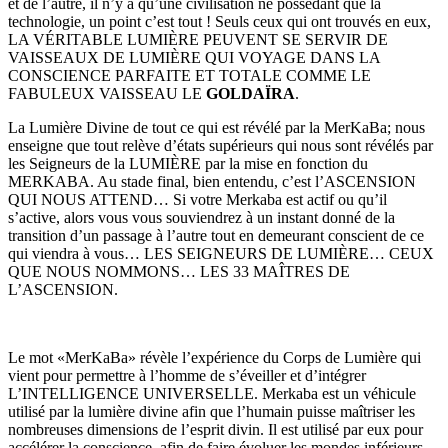
et de l’autre, il n’y a qu’une civilisation ne possédant que la
technologie, un point c’est tout ! Seuls ceux qui ont trouvés en eux,
LA VÉRITABLE LUMIÈRE PEUVENT SE SERVIR DE
VAISSEAUX DE LUMIÈRE QUI VOYAGE DANS LA
CONSCIENCE PARFAITE ET TOTALE COMME LE
FABULEUX VAISSEAU LE
GOLDAÏRA
.
La Lumière Divine de tout ce qui est révélé par la MerKaBa; nous
enseigne que tout relève d’états supérieurs qui nous sont révélés par
les Seigneurs de la LUMIÈRE par la mise en fonction du
MERKABA. Au stade final, bien entendu, c’est l’ASCENSION
QUI NOUS ATTEND… Si votre Merkaba est actif ou qu’il
s’active, alors vous vous souviendrez à un instant donné de la
transition d’un passage à l’autre tout en demeurant conscient de ce
qui viendra à vous… LES SEIGNEURS DE LUMIÈRE… CEUX
QUE NOUS NOMMONS… LES 33 MAÎTRES DE
L’ASCENSION.
Le mot «MerKaBa» révèle l’expérience du Corps de Lumière qui
vient pour permettre à l’homme de s’éveiller et d’intégrer
L’INTELLIGENCE UNIVERSELLE. Merkaba est un véhicule
utilisé par la lumière divine afin que l’humain puisse maîtriser les
nombreuses dimensions de l’esprit divin. Il est utilisé par eux pour
accélérer la conscience, afin de faire évoluer les mondes inférieurs.