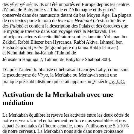
e
e
des
v
et
vi
siècle. Ils ont été importés en Europe depuis les centres
d’étude de Babylonie via l’Italie et l’Allemagne et ils ont été
conservés dans des manuscrits datant du bas Moyen Âge. La plupart
de ces textes porte le nom de
livre des Hekhalot
(c’est-à-dire livre
des
Palais
) et contient la description des Palais et des épreuves que
le mystique traverse dans son voyage vers la Merkavah. Les
principaux acteurs de cette littérature sont les tannaïm Yohanan ben
Zakkaï, Rabbi Eliezer ben Hyrcanos, Rabbi Akiva, Ishmaël ben
Elisha
le grand prêtre
(le grand-père du tanna Rabbi Ishmaël)
et Nehuniah ben ha-Kanah (Talmud de
Jérusalem Haguiga 2, Talmud de Babylone Shabbat 80b)
.
D’après l’auteur kabbaliste et hébraïsant Georges Lahy, connu sous
le pseudonyme de
Virya
, la Merkaba ou Merkavah serait une
er
pratique pré-kabbalistique qui serait apparue au
i
siècle
av. J.-C.
Activation de la Merkabah avec une
médiation
La Merkabah équilibre et ravive les activités entre les deux côtés de
notre cerveau. Un tel entraînement renforce nos sensibilités et nos
capacités mentales (à l’heure actuelle, nous n’utilisons que 5 à 10%
de notre cerveau). La Merkabah nous aide dans notre croissance