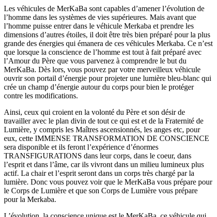
Les véhicules de MerKaBa sont capables d’amener l’évolution de
l’homme dans les systèmes de vies supérieures. Mais avant que
l’homme puisse entrer dans le véhicule Merkaba et prendre les
dimensions d’autres étoiles, il doit être très bien préparé pour la plus
grande des énergies qui émanera de ces véhicules Merkaba. Ce n’est
que lorsque la conscience de l’homme est tout à fait préparé avec
l’Amour du Père que vous parvenez à comprendre le but du
MerKaBa. Dès lors, vous pouvez par votre merveilleux véhicule
ouvrir son portail d’énergie pour projeter une lumière bleu-blanc qui
crée un champ d’énergie autour du corps pour bien le protéger
contre les modifications.
Ainsi, ceux qui croient en la volonté du Père et son désir de
travailler avec le plan divin de tout ce qui est et de la Fraternité de
Lumière, y compris les Maîtres ascensionnés, les anges etc, pour
eux, cette IMMENSE TRANSFORMATION DE CONSCIENCE
sera disponible et ils feront l’expérience d’énormes
TRANSFIGURATIONS dans leur corps, dans le coeur, dans
l’esprit et dans l’âme, car ils vivront dans un milieu lumineux plus
actif. La chair et l’esprit seront dans un corps très chargé par la
lumière. Donc vous pouvez voir que le MerKaBa vous prépare pour
le Corps de Lumière et que son Corps de Lumière vous prépare
pour la Merkaba.
L’évolution, la conscience unique est le MerKaBa, ce véhicule qui