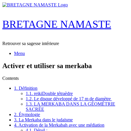
Skip
to
content
BRETAGNE NAMASTE
Retrouver sa sagesse intérieure
Menu
Activer et utiliser sa merkaba
Contents
1.
Définition
1.1.
reikiDouble tétraèdre
1.2.
Le disque développé de 17 m de diamètre
1.3.
LA MERKABA DANS LA GÉOMÉTRIE
SACRÉE
2.
Étymologie
3.
La Merkaba dans le judaïsme
4.
Activation de la Merkabah avec une médiation
4.1.
Détail :