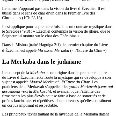
Le terme n’apparaît pas dans la vision du livre d’Ézéchiel. Il est
utilisé dans le sens de char divin dans le Premier livre des
Chroniques (1Ch 28,18).
Il est appliqué pour la première fois dans un contexte mystique dans
le Siracide (49:8) : « Ezéchiel contempla la vision de gloire, que le
Seigneur lui montra sur le char des Chérubins ».
Dans la Mishna (traité Haguiga 2:1), le premier chapitre du Livre
d’Ézéchiel est appelé
Ma’asseh Merkaba
(« l’Œuvre du Char »)
.
La Merkaba dans le judaïsme
Le concept de la
Merkaba
a son origine dans le premier chapitre
du Livre d’Ézéchiel.reiki Toute la mystique qui se développa à son
sujet est appelée
Maassé Merkavah
,
l’Œuvre du Char
. Les
praticiens de la Merkavah s’appellent les
yordei Merkavah
(
ceux qui
descendent vers la Merkavah
), et avancent que l’atteinte des
firmaments les plus élevés peut se faire à base de sonorités et de
prières lancinantes et répétitives, si nombreuses qu’elles constituent
un corpus imposant et respectable.
Les principaux textes traitant de la mystique de la Merkaba datent