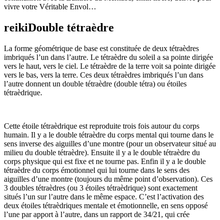
vivre votre Véritable Envol…
reikiDouble tétraèdre
La forme géométrique de base est constituée de deux tétraèdres
imbriqués l’un dans l’autre. Le tétraèdre du soleil a sa pointe dirigée
vers le haut, vers le ciel. Le tétraèdre de la terre voit sa pointe dirigée
vers le bas, vers la terre. Ces deux tétraèdres imbriqués l’un dans
l’autre donnent un double tétraèdre
(double tétra)
ou étoiles
tétraèdrique.
Cette étoile tétraèdrique est reproduite trois fois autour du corps
humain. Il y a le double tétraèdre du corps mental qui tourne dans le
sens inverse des aiguilles d’une montre
(pour un observateur situé au
milieu du double tétraèdre)
. Ensuite il y a le double tétraèdre du
corps physique qui est fixe et ne tourne pas. Enfin il y a le double
tétraèdre du corps émotionnel qui lui tourne dans le sens des
aiguilles d’une montre
(toujours du même point d’observation
). Ces
3 doubles tétraèdres
(ou 3 étoiles tétraèdrique)
sont exactement
situés l’un sur l’autre dans le même espace. C’est l’activation des
deux étoiles tétraèdriques mentale et émotionnelle, en sens opposé
l’une par apport à l’autre, dans un rapport de 34/21, qui crée