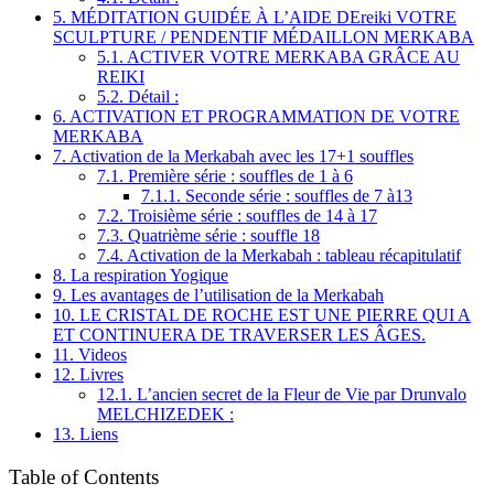
5.
MÉDITATION GUIDÉE À L’AIDE DEreiki VOTRE
SCULPTURE / PENDENTIF MÉDAILLON MERKABA
5.1.
ACTIVER VOTRE MERKABA GRÂCE AU
REIKI
5.2.
Détail :
6.
ACTIVATION ET PROGRAMMATION DE VOTRE
MERKABA
7.
Activation de la Merkabah avec les 17+1 souffles
7.1.
Première série : souffles de 1 à 6
7.1.1.
Seconde série : souffles de 7 à13
7.2.
Troisième série : souffles de 14 à 17
7.3.
Quatrième série : souffle 18
7.4.
Activation de la Merkabah : tableau récapitulatif
8.
La respiration Yogique
9.
Les avantages de l’utilisation de la Merkabah
10.
LE CRISTAL DE ROCHE EST UNE PIERRE QUI A
ET CONTINUERA DE TRAVERSER LES ÂGES.
11.
Videos
12.
Livres
12.1.
L’ancien secret de la Fleur de Vie par Drunvalo
MELCHIZEDEK :
13.
Liens
Table of Contents