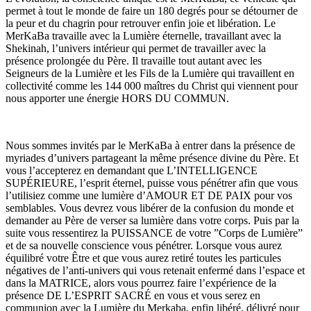
permet à tout le monde de faire un 180 degrés pour se détourner de
la peur et du chagrin pour retrouver enfin joie et libération. Le
MerKaBa travaille avec la Lumière éternelle, travaillant avec la
Shekinah, l’univers intérieur qui permet de travailler avec la
présence prolongée du Père. Il travaille tout autant avec les
Seigneurs de la Lumière et les Fils de la Lumière qui travaillent en
collectivité comme les 144 000 maîtres du Christ qui viennent pour
nous apporter une énergie HORS DU COMMUN.
Nous sommes invités par le MerKaBa à entrer dans la présence de
myriades d’univers partageant la même présence divine du Père. Et
vous l’accepterez en demandant que L’INTELLIGENCE
SUPÉRIEURE, l’esprit éternel, puisse vous pénétrer afin que vous
l’utilisiez comme une lumière d’AMOUR ET DE PAIX pour vos
semblables. Vous devrez vous libérer de la confusion du monde et
demander au Père de verser sa lumière dans votre corps. Puis par la
suite vous ressentirez la PUISSANCE de votre ”Corps de Lumière”
et de sa nouvelle conscience vous pénétrer. Lorsque vous aurez
équilibré votre Être et que vous aurez retiré toutes les particules
négatives de l’anti-univers qui vous retenait enfermé dans l’espace et
dans la MATRICE, alors vous pourrez faire l’expérience de la
présence DE L’ESPRIT SACRÉ en vous et vous serez en
communion avec la Lumière du Merkaba, enfin libéré, délivré pour