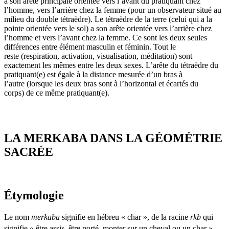
a son arête principale orientée vers l’avant du pratiquant chez
l’homme, vers l’arrière chez la femme
(pour un observateur situé au
milieu du double tétraèdre)
. Le tétraèdre de la terre
(celui qui a la
pointe orientée vers le sol)
a son arête orientée vers l’arrière chez
l’homme et vers l’avant chez la femme. Ce sont les deux seules
différences entre élément masculin et féminin. Tout le
reste
(respiration, activation, visualisation, méditation)
sont
exactement les mêmes entre les deux sexes. L’arête du tétraèdre du
pratiquant
(e)
est égale à la distance mesurée d’un bras à
l’autre
(lorsque les deux bras sont à l’horizontal et écartés du
corps)
de ce même pratiquant
(e)
.
LA MERKABA DANS LA GÉOMÉTRIE
SACRÉE
Étymologie
Le nom
merkaba
signifie en hébreu « char », de la racine
rkb
qui
signifie « être assis, être porté, monter sur un cheval ou un char »
.