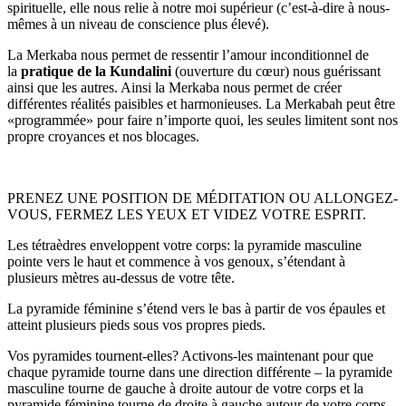
spirituelle, elle nous relie à notre moi supérieur (c’est-à-dire à nous-
mêmes à un niveau de conscience plus élevé).
La Merkaba nous permet de ressentir l’amour inconditionnel de
la
pratique de la Kundalini
(ouverture du cœur) nous guérissant
ainsi que les autres. Ainsi la Merkaba nous permet de créer
différentes réalités paisibles et harmonieuses. La Merkabah peut être
«programmée» pour faire n’importe quoi, les seules limitent sont nos
propre croyances et nos blocages.
PRENEZ UNE POSITION DE MÉDITATION OU ALLONGEZ-
VOUS, FERMEZ LES YEUX ET VIDEZ VOTRE ESPRIT.
Les tétraèdres enveloppent votre corps: la pyramide masculine
pointe vers le haut et commence à vos genoux, s’étendant à
plusieurs mètres au-dessus de votre tête.
La pyramide féminine s’étend vers le bas à partir de vos épaules et
atteint plusieurs pieds sous vos propres pieds.
Vos pyramides tournent-elles? Activons-les maintenant pour que
chaque pyramide tourne dans une direction différente – la pyramide
masculine tourne de gauche à droite autour de votre corps et la
pyramide féminine tourne de droite à gauche autour de votre corps.