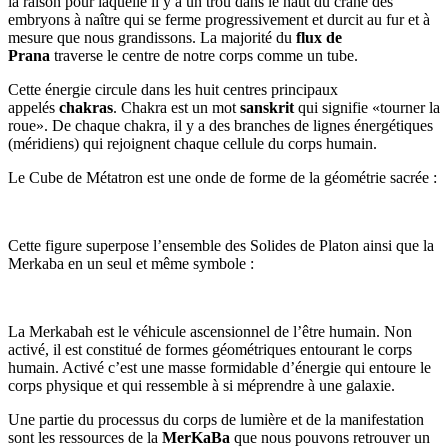
la raison pour laquelle il y a un trou dans le haut du crâne des
embryons à naître qui se ferme progressivement et durcit au fur et à
mesure que nous grandissons. La majorité du
flux de
Prana
traverse le centre de notre corps comme un tube.
Cette énergie circule dans les huit centres principaux
appelés
chakras
. Chakra est un mot
sanskrit
qui signifie «tourner la
roue». De chaque chakra, il y a des branches de lignes énergétiques
(méridiens) qui rejoignent chaque cellule du corps humain.
Le Cube de Métatron est une onde de forme de la géométrie sacrée :
Cette figure superpose l’ensemble des Solides de Platon ainsi que la
Merkaba en un seul et même symbole :
La Merkabah est le véhicule ascensionnel de l’être humain. Non
activé, il est constitué de formes géométriques entourant le corps
humain. Activé c’est une masse formidable d’énergie qui entoure le
corps physique et qui ressemble à si méprendre à une galaxie.
Une partie du processus du corps de lumière et de la manifestation
sont les ressources de la
MerKaBa
que nous pouvons retrouver un