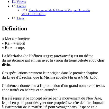
Videos
Livres
L’ancien secret de la Fleur de Vie par Drunvalo
MELCHIZEDEK :
Liens
Définition
« Mer » = lumière
« Ka » = esprit
« Ba » = corps
La
Merkaba
(de l’hébreu
מְֶרכָָּבה
(
merkavah
)) est un thème
du mysticisme juif en lien avec la vision du trône céleste et du
char
divin
.
Ces spéculations prennent leur origine dans le premier chapitre
du Livre d’Ézéchiel que la Mishna appelle
Ma’asseh Merkaba
.
Ce thème a donné lieu à la production d’un grand nombre de textes
et de traités en hébreu et en araméen.
Il a été repris et le concept révisé par le mouvement du New Age,
lequel en parle pour désigner une propriété secrète de l’être humain
à s’affranchir de la matérialité pour voyager dans l’espace et le