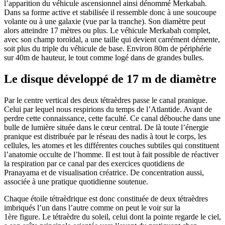
l’apparition du véhicule ascensionnel ainsi dénommé Merkabah.
Dans sa forme active et stabilisée il ressemble donc à une soucoupe
volante ou à une galaxie
(vue par la tranche)
. Son diamètre peut
alors atteindre 17 mètres ou plus. Le véhicule Merkabah complet,
avec son champ toroïdal, a une taille qui devient carrément démente,
soit plus du triple du véhicule de base. Environ 80m de périphérie
sur 40m de hauteur, le tout comme logé dans de grandes bulles.
Le disque développé de 17 m de diamètre
Par le centre vertical des deux tétraèdres passe le canal pranique.
Celui par lequel nous respirions du temps de l’Atlantide. Avant de
perdre cette connaissance, cette faculté. Ce canal débouche dans une
bulle de lumière située dans le cœur central. De là toute l’énergie
pranique est distribuée par le réseau des nadis à tout le corps, les
cellules, les atomes et les différentes couches subtiles qui constituent
l’anatomie occulte de l’homme. Il est tout à fait possible de réactiver
la respiration par ce canal par des exercices quotidiens de
Pranayama et de visualisation créatrice. De concentration aussi,
associée à une pratique quotidienne soutenue.
Chaque étoile tétraèdrique est donc constituée de deux tétraèdres
imbriqués l’un dans l’autre comme on peut le voir sur la
1
ère
figure.
Le tétraèdre du soleil, celui dont la pointe regarde le ciel,