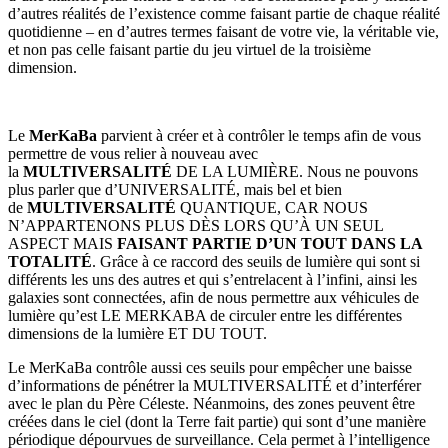
d’autres réalités de l’existence comme faisant partie de chaque réalité
quotidienne – en d’autres termes faisant de votre vie, la véritable vie,
et non pas celle faisant partie du jeu virtuel de la troisième
dimension.
Le
MerKaBa
parvient à créer et à contrôler le temps afin de vous
permettre de vous relier à nouveau avec
la
MULTIVERSALITÉ
DE LA LUMIÈRE. Nous ne pouvons
plus parler que d’UNIVERSALITÉ, mais bel et bien
de
MULTIVERSALITÉ
QUANTIQUE, CAR NOUS
N’APPARTENONS PLUS DÈS LORS QU’À UN SEUL
ASPECT MAIS
FAISANT PARTIE D’UN TOUT DANS LA
TOTALITÉ
. Grâce à ce raccord des seuils de lumière qui sont si
différents les uns des autres et qui s’entrelacent à l’infini, ainsi les
galaxies sont connectées, afin de nous permettre aux véhicules de
lumière qu’est LE MERKABA de circuler entre les différentes
dimensions de la lumière ET DU TOUT.
Le MerKaBa contrôle aussi ces seuils pour empêcher une baisse
d’informations de pénétrer la MULTIVERSALITÉ et d’interférer
avec le plan du Père Céleste. Néanmoins, des zones peuvent être
créées dans le ciel (dont la Terre fait partie) qui sont d’une manière
périodique dépourvues de surveillance. Cela permet à l’intelligence