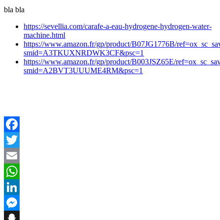
bla bla
https://sevellia.com/carafe-a-eau-hydrogene-hydrogen-water-
machine.html
https://www.amazon.fr/gp/product/B07JG1776B/ref=ox_sc_sav
smid=A3TKUXNRDWK3CF&psc=1
https://www.amazon.fr/gp/product/B003JSZ65E/ref=ox_sc_sav
smid=A2BVT3UUUME4RM&psc=1
Facebook
Twitter
Email
WhatsApp
LinkedIn
Messenger