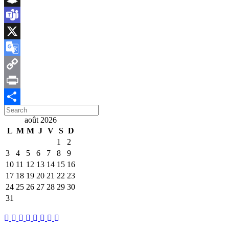
Snapchat
Teams
X
Google
Translate
Copy
Link
Print
Search
Partager
for:
août 2026
L
M
M
J
V
S
D
1
2
3
4
5
6
7
8
9
10
11
12
13
14
15
16
17
18
19
20
21
22
23
24
25
26
27
28
29
30
31