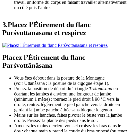
travail uniforme du corps en faisant travailler alternativement
un côté puis l’autre.
3.Placez l’Étirement du flanc
Parśvottānāsana et respirez
Placez l’Étirement du flanc
Parśvottānāsana
Vous êtes debout dans la posture de la Montagne
(voir Uttanâsana : la posture de la cigogne étape 1).
Prenez la position de départ du Triangle
Trikonâsana
en
écartant les jambes à environ une longueur de jambe
(minimum 1 mètre) : tournez le pied droit à 90 °C vers la
droite, rentrez légèrement le pied gauche vers la droite en
gardant la jambe gauche étirée sans bloquer le genou.
Mains sur les hanches, faites pivoter le buste vers la jambe
droite. Pressez la plante des pieds dans le sol.
Amenez les mains derrière vous et croisez les bras dans le
dos : chaque main y prend le coude du bras opposé (ou tenez