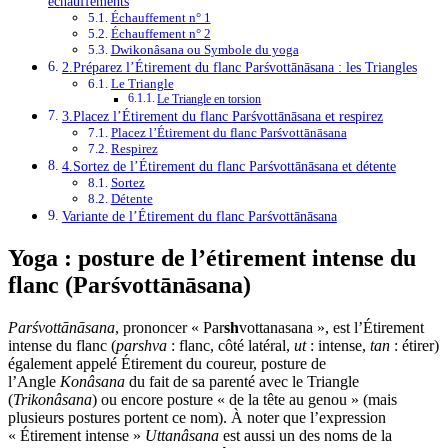
échauffements
Échauffement n° 1
Échauffement n° 2
Dwikonâsana ou Symbole du yoga
2.Préparez l’Étirement du flanc Parśvottānāsana : les Triangles
Le Triangle
Le Triangle en torsion
3.Placez l’Étirement du flanc Parśvottānāsana et respirez
Placez l’Étirement du flanc Parśvottānāsana
Respirez
4.Sortez de l’Étirement du flanc Parśvottānāsana et détente
Sortez
Détente
Variante de l’Étirement du flanc Parśvottānāsana
Yoga : posture de l’étirement intense du
flanc (Parśvottānāsana)
Parśvottānāsana
, prononcer « Par
sh
vottanasana », est l’Étirement
intense du flanc (
parshva
: flanc, côté latéral,
ut
: intense,
tan
: étirer)
également appelé Étirement du coureur, posture de
l’Angle
Konâsana
du fait de sa parenté avec le Triangle
(
Trikonâsana
) ou encore posture « de la tête au genou » (mais
plusieurs postures portent ce nom). À noter que l’expression
« Étirement intense »
Uttanâsana
est aussi un des noms de la