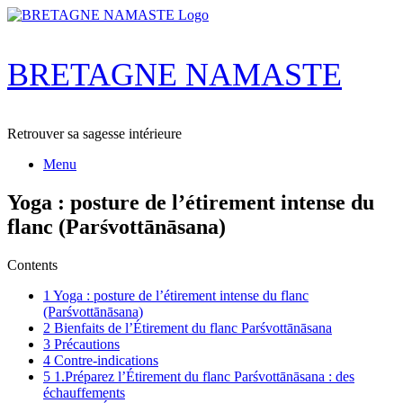
Skip
to
content
BRETAGNE NAMASTE
Retrouver sa sagesse intérieure
Menu
Yoga : posture de l’étirement intense du
flanc (Parśvottānāsana)
Contents
1
Yoga : posture de l’étirement intense du flanc
(Parśvottānāsana)
2
Bienfaits de l’Étirement du flanc Parśvottānāsana
3
Précautions
4
Contre-indications
5
1.Préparez l’Étirement du flanc Parśvottānāsana : des
échauffements