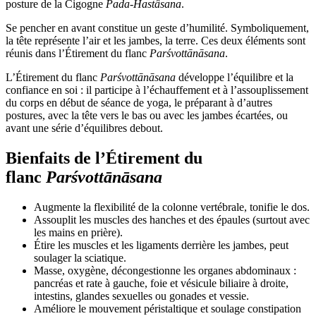
posture de la Cigogne
Pada-Hastâsana
.
Se pencher en avant constitue un geste d’humilité. Symboliquement,
la tête représente l’air et les jambes, la terre. Ces deux éléments sont
réunis dans l’Étirement du flanc
Parśvottānāsana
.
L’Étirement du flanc
Parśvottānāsana
développe l’équilibre et la
confiance en soi : il participe à l’échauffement et à l’assouplissement
du corps en début de séance de yoga, le préparant à d’autres
postures, avec la tête vers le bas ou avec les jambes écartées, ou
avant une série d’équilibres debout.
Bienfaits de l’Étirement du
flanc
Parśvottānāsana
Augmente la flexibilité de la colonne vertébrale, tonifie le dos.
Assouplit les muscles des hanches et des épaules (surtout avec
les mains en prière).
Étire les muscles et les ligaments derrière les jambes, peut
soulager la sciatique.
Masse, oxygène, décongestionne les organes abdominaux :
pancréas et rate à gauche, foie et vésicule biliaire à droite,
intestins, glandes sexuelles ou gonades et vessie.
Améliore le mouvement péristaltique et soulage constipation