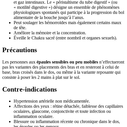
et gaz intestinaux. Le « péristaltisme du tube digestif » (ou
« motilité digestive ») désigne un ensemble de phénomènes
physiologiques spontanés qui participe à la progression du bol
alimentaire de la bouche jusqu’à l’anus.
Peut soulager les hémorroïdes mais également certains maux
de tête.
Améliore la mémoire et la concentration.
Éveille le Chakra sacré (entre nombril et organes sexuels).
Précautions
Les personnes aux
épaules sensibles ou peu mobiles
n’effectueront
pas les variantes des placements des bras et en resteront à celui de
base, bras croisés dans le dos, ou même à la variante reposante qui
consiste à poser les 2 mains à plat sur le sol.
Contre-indications
Hypertension artérielle non médicamentée.
Affections des yeux : rétine détachée, faiblesse des capillaires
oculaires, glaucome, conjonctivite et toute infection ou
inflammation oculaire.
Blessure ou inflammation récente ou chronique dans le dos,
les épaules ou les genoux.