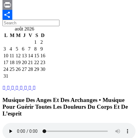
Translate
Copy
Link
Print
Search
Partager
for:
août 2026
L
M
M
J
V
S
D
1
2
3
4
5
6
7
8
9
10
11
12
13
14
15
16
17
18
19
20
21
22
23
24
25
26
27
28
29
30
31
Musique Des Anges Et Des Archanges • Musique
Pour Guérir Toutes Les Douleurs Du Corps Et De
L’esprit