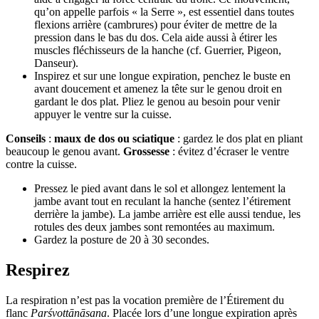
qu’on appelle parfois « la Serre », est essentiel dans toutes
flexions arrière (cambrures) pour éviter de mettre de la
pression dans le bas du dos. Cela aide aussi à étirer les
muscles fléchisseurs de la hanche (cf. Guerrier, Pigeon,
Danseur).
Inspirez et sur une longue expiration, penchez le buste en
avant doucement et amenez la tête sur le genou droit en
gardant le dos plat. Pliez le genou au besoin pour venir
appuyer le ventre sur la cuisse.
Conseils
:
maux de dos ou sciatique
: gardez le dos plat en pliant
beaucoup le genou avant.
Grossesse
: évitez d’écraser le ventre
contre la cuisse.
Pressez le pied avant dans le sol et allongez lentement la
jambe avant tout en reculant la hanche (sentez l’étirement
derrière la jambe). La jambe arrière est elle aussi tendue, les
rotules des deux jambes sont remontées au maximum.
Gardez la posture de 20 à 30 secondes.
Respirez
La respiration n’est pas la vocation première de l’Étirement du
flanc
Parśvottānāsana
. Placée lors d’une longue expiration après