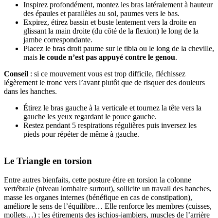
Inspirez profondément, montez les bras latéralement à hauteur
des épaules et parallèles au sol, paumes vers le bas.
Expirez, étirez bassin et buste lentement vers la droite en
glissant la main droite (du côté de la flexion) le long de la
jambe correspondante.
Placez le bras droit paume sur le tibia ou le long de la cheville,
mais
le coude n’est pas appuyé contre le genou
.
Conseil
: si ce mouvement vous est trop difficile, fléchissez
légèrement le tronc vers l’avant plutôt que de risquer des douleurs
dans les hanches.
Étirez le bras gauche à la verticale et tournez la tête vers la
gauche les yeux regardant le pouce gauche.
Restez pendant 5 respirations régulières puis inversez les
pieds pour répéter de même à gauche.
Le Triangle en torsion
Entre autres bienfaits, cette posture étire en torsion la colonne
vertébrale (niveau lombaire surtout), sollicite un travail des hanches,
masse les organes internes (bénéfique en cas de constipation),
améliore le sens de l’équilibre… Elle renforce les membres (cuisses,
mollets…) ; les étirements des ischios-jambiers, muscles de l’arrière