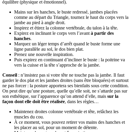
équilibre (physique et émotionnel).
Mains sur les hanches, le buste redressé, jambes placées
comme au départ du Triangle, tournez le haut du corps vers la
jambe au pied à angle droit.
Inspirez et étirez la colonne vertébrale, du talon à la tête.
Expirez en inclinant le corps vers l’avant
à partir des
hanches
.
Marquez un léger temps d’arrêt quand le buste forme une
ligne parallèle au sol, le dos bien plat.
Prenez une nouvelle inspiration.
Puis expirez en continuant d’incliner le buste : la poitrine va
vers la cuisse et la tête s’approche de la jambe.
Conseil
: n’insistez pas si votre tête ne touche pas la jambe. Il faut
garder le dos plat et les jambes droites (sans être bloquées) et surtout
ne pas forcer : la posture apportera ses bienfaits sous cette condition.
On peut dire qu’une posture, quelle qu’elle soit, ne s’attarde pas sur
son esthétique, sur l’apparence qu’on attend d’elle, mais
sur la
façon dont elle doit être réalisée
, dans les règles…
Maintenez droites colonne vertébrale et tête, relâchez les
muscles du cou.
À ce moment, vous pouvez retirer vos mains des hanches et
les placer au sol, pour un moment de détente.