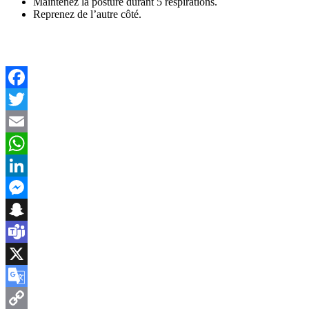
Maintenez la posture durant 5 respirations.
Reprenez de l’autre côté.
Facebook
Twitter
Email
WhatsApp
LinkedIn
Messenger
Snapchat
Teams
X
Google