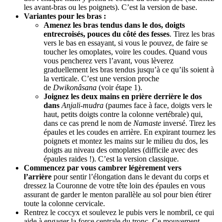
les avant-bras ou les poignets). C’est la version de base.
Variantes pour les bras :
Amenez les bras tendus dans le dos, doigts
entrecroisés, pouces du côté des fesses
. Tirez les bras
vers le bas en essayant, si vous le pouvez, de faire se
toucher les omoplates, voire les coudes. Quand vous
vous pencherez vers l’avant, vous lèverez
graduellement les bras tendus jusqu’à ce qu’ils soient à
la verticale. C’est une version proche
de
Dwikonâsana
(voir étape 1).
Joignez les deux mains en prière derrière le dos
dans
Anjali-mudra
(paumes face à face, doigts vers le
haut, petits doigts contre la colonne vertébrale) qui,
dans ce cas prend le nom de
Namaste
inversé. Tirez les
épaules et les coudes en arrière. En expirant tournez les
poignets et montez les mains sur le milieu du dos, les
doigts au niveau des omoplates (difficile avec des
épaules raides !). C’est la version classique.
Commencez par vous cambrer légèrement vers
l’arrière
pour sentir l’élongation dans le devant du corps et
dressez la Couronne de votre tête loin des épaules en vous
assurant de garder le menton parallèle au sol pour bien étirer
toute la colonne cervicale.
Rentrez le coccyx et soulevez le pubis vers le nombril, ce qui
aide à engager la force centrale du tronc. Ce mouvement,