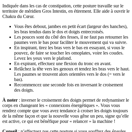
Indiquée dans les cas de constipation, cette posture travaille sur le
territoire de méridien Gros Intestin, en étirement. Elle aide à ouvrir le
Chakra du Cœur.
Vous êtes debout, jambes en petit écart (largeur des hanches),
les bras tendus dans le dos et doigts entrecroisés.
Les pouces sont du côté des fesses, il ne faut pas retourner les
paumes vers le bas pour faciliter le mouvement qui va suivre.
En inspirant, tirez les bras vers le bas en essayant, si vous le
pouvez, de faire se toucher les omoplates, voire les coudes.
Levez les yeux vers le plafond.
En expirant, effectuez une flexion du tronc en avant.
Relâchez la tête vers les genoux et tendez les bras vers le haut.
Les paumes se trouvent alors orientées vers le dos (= vers le
bas).
Recommencez une seconde fois en inversant le croisement
des doigts.
À noter
: inverser le croisement des doigts permet de redynamiser le
corps en changeant les « connexions énergétiques ». Vous vous
rendrez compte que vous avez tendance à croiser les doigts toujours
de la même façon et que la nouvelle vous gêne un peu, signe qu’elle
est active, ce qui est bénéfique pour « relancer » la machine !
Conseil
: n’effectuez pas cette posture si vous souffrez des épaules.