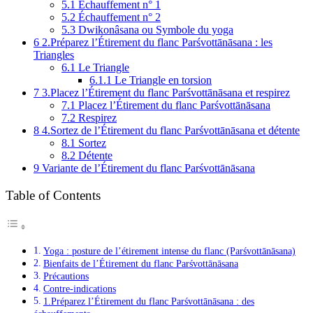
5.1
Échauffement n° 1
5.2
Échauffement n° 2
5.3
Dwikonâsana ou Symbole du yoga
6
2.Préparez l’Étirement du flanc Parśvottānāsana : les
Triangles
6.1
Le Triangle
6.1.1
Le Triangle en torsion
7
3.Placez l’Étirement du flanc Parśvottānāsana et respirez
7.1
Placez l’Étirement du flanc Parśvottānāsana
7.2
Respirez
8
4.Sortez de l’Étirement du flanc Parśvottānāsana et détente
8.1
Sortez
8.2
Détente
9
Variante de l’Étirement du flanc Parśvottānāsana
Table of Contents
Yoga : posture de l’étirement intense du flanc (Parśvottānāsana)
Bienfaits de l’Étirement du flanc Parśvottānāsana
Précautions
Contre-indications
1.Préparez l’Étirement du flanc Parśvottānāsana : des