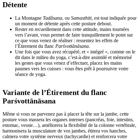
Détente
La Montagne
Tadâsana
, ou
Samasthiti
, est tout indiquée pour
un moment de détente après cette posture debout.
Rester en recueillement dans cette attitude, mains tournées
vers l’avant, vous permet de faire tranquillement le point sur
ce que vous venez de réaliser : ressentez les effets de
l’Étirement du flanc
Parśvottānāsana
.
Une fois que vous avez récupéré, et « intégré », comme on le
dit dans le milieu du yoga, c’est-à-dire assimilé et mémorisé
les gestes que vous venez d’effectuer, placez les mains
paumes vers les cuisses : vous êtes prêt à poursuivre votre
séance de yoga.
Variante de l’Étirement du flanc
Parśvottānāsana
Même si vous ne parvenez pas à placer la tête sur la jambe, cette
posture vous massera les organes internes (pancréas, foie, intestins,
estomac, vessie…), améliorera la flexibilité de la colonne vertébrale,
harmonisera la musculature de vos jambes, étirera vos hanches,
calmera votre système nerveux (tachycardie) et renforcera votre