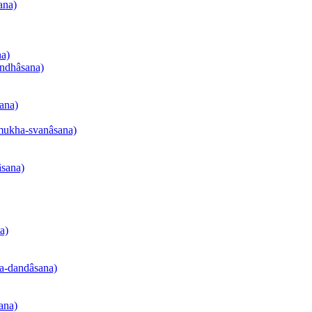
ana)
na)
andhâsana)
sana)
-mukha-svanâsana)
âsana)
a)
na-dandâsana)
ana)