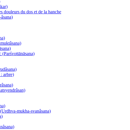
)
kar)
es douleurs du dos et de la hanche
-âsana)
na)
namuktâsana)
āsana)
nc (Parśvottānāsana)
rudâsana)
: arbre)
urâsana)
Matsyendrâsan)
na)
el (Urdhva-mukha-svanâsana)
a)
ânâsana)