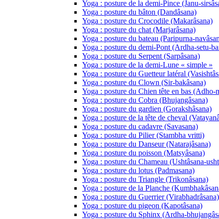
Yoga : posture de la demi-Pince (Janu-sirsâs
Yoga : posture du bâton (Dandâsana)
Yoga : posture du Crocodile (Makarâsana)
Yoga : posture du chat (Marjarâsana)
Yoga : posture du bateau (Paripurna-navâsa
Yoga : posture du demi-Pont (Ardha-setu-b
Yoga : posture du Serpent (Sarpâsana)
Yoga : posture de la demi-Lune « simple »
Yoga : posture du Guetteur latéral (Vasishtâ
Yoga : posture du Clown (Sir-bakâsana)
Yoga : posture du Chien tête en bas (Adho
Yoga : posture du Cobra (Bhujangâsana)
Yoga : posture du gardien (Gorakshâsana)
Yoga : posture de la tête de cheval (Vatayan
Yoga : posture du cadavre (Savasana)
Yoga : posture du Pilier (Stambha vritti)
Yoga : posture du Danseur (Natarajâsana)
Yoga : posture du poisson (Matsyâsana)
Yoga : posture du Chameau (Ushtâsana-usht
Yoga : posture du lotus (Padmasana)
Yoga : posture du Triangle (Trikonâsana)
Yoga : posture de la Planche (Kumbhakâsa
Yoga : posture du Guerrier (Virabhadrâsana)
Yoga : posture du pigeon (Kapotâsana)
Yoga : posture du Sphinx (Ardha-bhujangâs