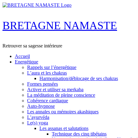
Skip
to
content
BRETAGNE NAMASTE
Retrouver sa sagesse intérieure
Accueil
Energétique
Rappels sur l’énergétique
L’aura et les chakras
Harmonisation/déblocage de ses chakras
Formes pensées
Activer et utiliser sa merkaba
La méditation de pleine conscience
Cohérence cardiaque
Auto-hypnose
Les annales ou mémoires akashiques
L’ayurvéda
Le(s) yoga
Les assanas et salutations
Technique des cinq tibétains