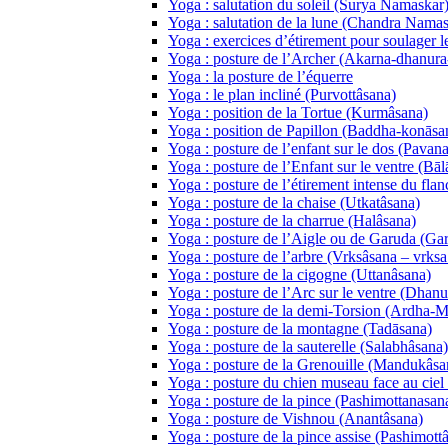
Yoga : salutation du soleil (Surya Namaskar
Yoga : salutation de la lune (Chandra Namas
Yoga : exercices d’étirement pour soulager l
Yoga : posture de l’Archer (Akarna-dhanura
Yoga : la posture de l’équerre
Yoga : le plan incliné (Purvottâsana)
Yoga : position de la Tortue (Kurmâsana)
Yoga : position de Papillon (Baddha-konāsa
Yoga : posture de l’enfant sur le dos (Pava
Yoga : posture de l’Enfant sur le ventre (Bāl
Yoga : posture de l’étirement intense du fla
Yoga : posture de la chaise (Utkatâsana)
Yoga : posture de la charrue (Halâsana)
Yoga : posture de l’Aigle ou de Garuda (Ga
Yoga : posture de l’arbre (Vrksâsana – vrksa 
Yoga : posture de la cigogne (Uttanâsana)
Yoga : posture de l’Arc sur le ventre (Dhan
Yoga : posture de la demi-Torsion (Ardha-
Yoga : posture de la montagne (Tadāsana)
Yoga : posture de la sauterelle (Salabhâsana)
Yoga : posture de la Grenouille (Mandukâsa
Yoga : posture du chien museau face au ci
Yoga : posture de la pince (Pashimottanasan
Yoga : posture de Vishnou (Anantâsana)
Yoga : posture de la pince assise (Pashimott