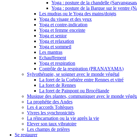
Yoga : posture de la chandelle (Sarvangasan
Yoga : posture de la Barque sur le ventre (
Les mudras ou le Yoga des mains/doigts
Yoga du visage et des yeux
Yoga et contre-indication
Yoga et femme enceinte
Yoga et senior
Yoga et relaxation
Yoga et sommeil
Les mantras
Echauffement
Yoga et respiration
Contrôle de la respiration (PRANAYAMA)
Sylvothérapie, se soigner avec le monde végétal
La foret de la Corbière entre Rennes et vitré
La foret de Rennes
La foret de Painpont ou Brocéliande
Musique des plantes, communiquer avec le monde végét
La prophétie des Andes
Les 4 accords Toltèques
Vivres les synchronicités
La réincarnation ou la vie après la vie
Elever son taux vibratoire
Les champs de prières
Se restaurer