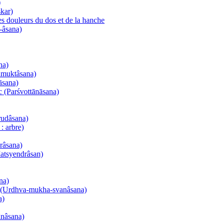
)
kar)
es douleurs du dos et de la hanche
-âsana)
na)
namuktâsana)
āsana)
nc (Parśvottānāsana)
rudâsana)
: arbre)
urâsana)
Matsyendrâsan)
na)
el (Urdhva-mukha-svanâsana)
a)
ânâsana)