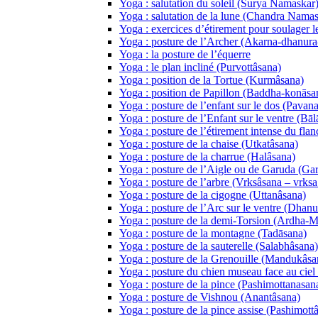
Yoga : salutation du soleil (Surya Namaskar
Yoga : salutation de la lune (Chandra Namas
Yoga : exercices d’étirement pour soulager l
Yoga : posture de l’Archer (Akarna-dhanura
Yoga : la posture de l’équerre
Yoga : le plan incliné (Purvottâsana)
Yoga : position de la Tortue (Kurmâsana)
Yoga : position de Papillon (Baddha-konāsa
Yoga : posture de l’enfant sur le dos (Pava
Yoga : posture de l’Enfant sur le ventre (Bāl
Yoga : posture de l’étirement intense du fla
Yoga : posture de la chaise (Utkatâsana)
Yoga : posture de la charrue (Halâsana)
Yoga : posture de l’Aigle ou de Garuda (Ga
Yoga : posture de l’arbre (Vrksâsana – vrksa 
Yoga : posture de la cigogne (Uttanâsana)
Yoga : posture de l’Arc sur le ventre (Dhan
Yoga : posture de la demi-Torsion (Ardha-
Yoga : posture de la montagne (Tadāsana)
Yoga : posture de la sauterelle (Salabhâsana)
Yoga : posture de la Grenouille (Mandukâsa
Yoga : posture du chien museau face au ci
Yoga : posture de la pince (Pashimottanasan
Yoga : posture de Vishnou (Anantâsana)
Yoga : posture de la pince assise (Pashimott