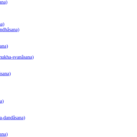
ana)
na)
andhâsana)
sana)
-mukha-svanâsana)
âsana)
a)
na-dandâsana)
ana)