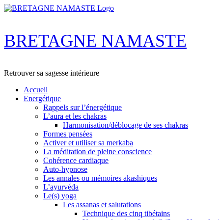
Skip
to
content
BRETAGNE NAMASTE
Retrouver sa sagesse intérieure
Accueil
Energétique
Rappels sur l’énergétique
L’aura et les chakras
Harmonisation/déblocage de ses chakras
Formes pensées
Activer et utiliser sa merkaba
La méditation de pleine conscience
Cohérence cardiaque
Auto-hypnose
Les annales ou mémoires akashiques
L’ayurvéda
Le(s) yoga
Les assanas et salutations
Technique des cinq tibétains