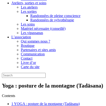
Ateliers, sorties et soins
Les ateliers
Les sorties
Randonnées de pleine conscience
Randonnées de sylvothérapie
Les soins
Matériel nécessaire (conseillé)
Les vipassanas
L’association
Qui sommes nous ?
Boutique
Partenaires et sites amis
Communication
Contact
Livre d’or
Carte du site
Search
for:
Yoga : posture de la montagne (Tadāsana)
Contents
1
YOGA : posture de la montagne (Tadāsana)