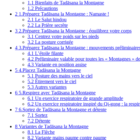
1.1
Bienfaits de Tadāsana la Montagne
1.2
Précautions
2
1.Préparez Tadāsana la Montagne : Namaste !
2.1
Le Salut hindou
2.2
La Prière secrète
3
2.Préparez Tadāsana la Montagne : équilibrez votre corps
3.1
Centrez votre poids sur les pieds
3.2
La posture corrigée
4
3.Préparez Tadāsana la Montagne : mouvements préliminaire
4.1
L’étoile filante
4.2
Préliminaire valable pour toutes les « Montagnes » d
4.3
Variante en position assise
5
4.Placez Tadāsana la Montagne
5.1
Posture des mains vers le ciel
5.2
Étirement vers le ciel
5.3
Autres variantes
6
5.Respirez avec Tadāsana la Montagne
6.1
Un exercice respiratoire de grande amplitude
6.2
Un exercice respiratoire inspiré du Qi-gong : la respi
7
6.Sortez de Tadāsana la Montagne et détente
7.1
Sortez
7.2
Détente
8
Variantes de Tadāsana la Montagne
8.1
La Flèche
8.2
Variante mains paume contre paume