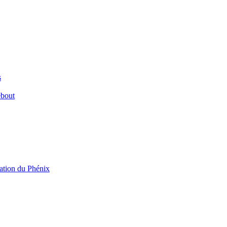
s
ebout
ration du Phénix