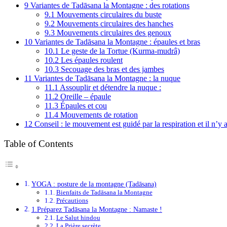
9
Variantes de Tadāsana la Montagne : des rotations
9.1
Mouvements circulaires du buste
9.2
Mouvements circulaires des hanches
9.3
Mouvements circulaires des genoux
10
Variantes de Tadāsana la Montagne : épaules et bras
10.1
Le geste de la Tortue (Kurma-mudrâ)
10.2
Les épaules roulent
10.3
Secouage des bras et des jambes
11
Variantes de Tadāsana la Montagne : la nuque
11.1
Assouplir et détendre la nuque :
11.2
Oreille – épaule
11.3
Épaules et cou
11.4
Mouvements de rotation
12
Conseil : le mouvement est guidé par la respiration et il n’y a 
Table of Contents
YOGA : posture de la montagne (Tadāsana)
Bienfaits de Tadāsana la Montagne
Précautions
1.Préparez Tadāsana la Montagne : Namaste !
Le Salut hindou
La Prière secrète