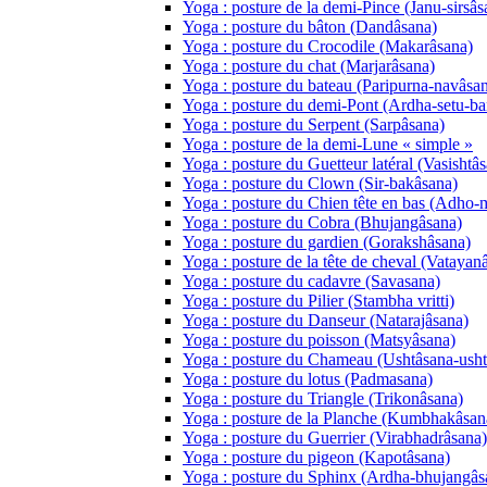
Yoga : posture de la demi-Pince (Janu-sirsâs
Yoga : posture du bâton (Dandâsana)
Yoga : posture du Crocodile (Makarâsana)
Yoga : posture du chat (Marjarâsana)
Yoga : posture du bateau (Paripurna-navâsa
Yoga : posture du demi-Pont (Ardha-setu-b
Yoga : posture du Serpent (Sarpâsana)
Yoga : posture de la demi-Lune « simple »
Yoga : posture du Guetteur latéral (Vasishtâ
Yoga : posture du Clown (Sir-bakâsana)
Yoga : posture du Chien tête en bas (Adho
Yoga : posture du Cobra (Bhujangâsana)
Yoga : posture du gardien (Gorakshâsana)
Yoga : posture de la tête de cheval (Vatayan
Yoga : posture du cadavre (Savasana)
Yoga : posture du Pilier (Stambha vritti)
Yoga : posture du Danseur (Natarajâsana)
Yoga : posture du poisson (Matsyâsana)
Yoga : posture du Chameau (Ushtâsana-usht
Yoga : posture du lotus (Padmasana)
Yoga : posture du Triangle (Trikonâsana)
Yoga : posture de la Planche (Kumbhakâsa
Yoga : posture du Guerrier (Virabhadrâsana)
Yoga : posture du pigeon (Kapotâsana)
Yoga : posture du Sphinx (Ardha-bhujangâs