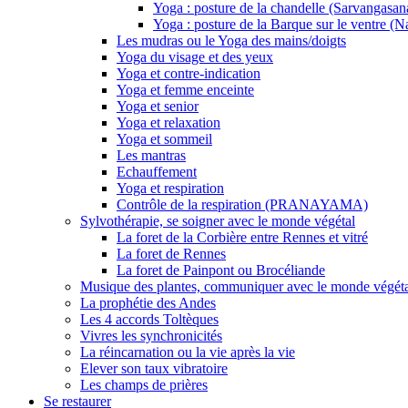
Yoga : posture de la chandelle (Sarvangasan
Yoga : posture de la Barque sur le ventre (
Les mudras ou le Yoga des mains/doigts
Yoga du visage et des yeux
Yoga et contre-indication
Yoga et femme enceinte
Yoga et senior
Yoga et relaxation
Yoga et sommeil
Les mantras
Echauffement
Yoga et respiration
Contrôle de la respiration (PRANAYAMA)
Sylvothérapie, se soigner avec le monde végétal
La foret de la Corbière entre Rennes et vitré
La foret de Rennes
La foret de Painpont ou Brocéliande
Musique des plantes, communiquer avec le monde végét
La prophétie des Andes
Les 4 accords Toltèques
Vivres les synchronicités
La réincarnation ou la vie après la vie
Elever son taux vibratoire
Les champs de prières
Se restaurer