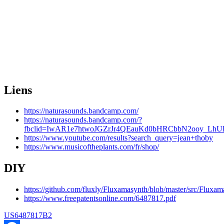
Liens
https://naturasounds.bandcamp.com/
https://naturasounds.bandcamp.com/?
fbclid=IwAR1e7htwoJGZrJr4QEauKd0bHRCbbN2ooy_LhU
https://www.youtube.com/results?search_query=jean+thoby
https://www.musicoftheplants.com/fr/shop/
DIY
https://github.com/fluxly/Fluxamasynth/blob/master/src/Fluxa
https://www.freepatentsonline.com/6487817.pdf
US6487817B2