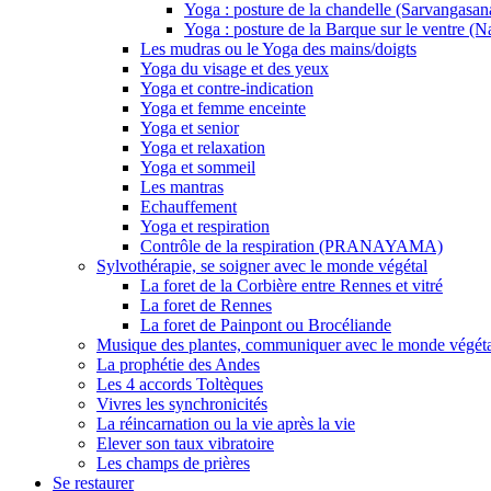
Yoga : posture de la chandelle (Sarvangasan
Yoga : posture de la Barque sur le ventre (
Les mudras ou le Yoga des mains/doigts
Yoga du visage et des yeux
Yoga et contre-indication
Yoga et femme enceinte
Yoga et senior
Yoga et relaxation
Yoga et sommeil
Les mantras
Echauffement
Yoga et respiration
Contrôle de la respiration (PRANAYAMA)
Sylvothérapie, se soigner avec le monde végétal
La foret de la Corbière entre Rennes et vitré
La foret de Rennes
La foret de Painpont ou Brocéliande
Musique des plantes, communiquer avec le monde végét
La prophétie des Andes
Les 4 accords Toltèques
Vivres les synchronicités
La réincarnation ou la vie après la vie
Elever son taux vibratoire
Les champs de prières
Se restaurer