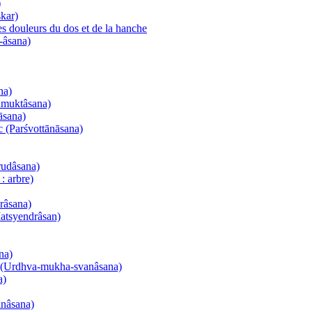
)
kar)
es douleurs du dos et de la hanche
-âsana)
na)
namuktâsana)
āsana)
nc (Parśvottānāsana)
rudâsana)
: arbre)
urâsana)
Matsyendrâsan)
na)
el (Urdhva-mukha-svanâsana)
a)
ânâsana)