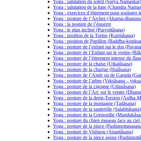
Yoga : salutation du soleil (Surya Namaskar
Yoga : salutation de la lune (Chandra Namas
Yoga : exercices d’étirement pour soulager l
Yoga : posture de l’Archer (Akarna-dhanura
Yoga : la posture de l’équerre
Yoga : le plan incliné (Purvottâsana)
Yoga : position de la Tortue (Kurmâsana)
Yoga : position de Papillon (Baddha-konāsa
Yoga : posture de l’enfant sur le dos (Pava
Yoga : posture de l’Enfant sur le ventre (Bāl
Yoga : posture de l’étirement intense du fla
Yoga : posture de la chaise (Utkatâsana)
Yoga : posture de la charrue (Halâsana)
Yoga : posture de l’Aigle ou de Garuda (Ga
Yoga : posture de l’arbre (Vrksâsana – vrksa 
Yoga : posture de la cigogne (Uttanâsana)
Yoga : posture de l’Arc sur le ventre (Dhan
Yoga : posture de la demi-Torsion (Ardha-
Yoga : posture de la montagne (Tadāsana)
Yoga : posture de la sauterelle (Salabhâsana)
Yoga : posture de la Grenouille (Mandukâsa
Yoga : posture du chien museau face au ci
Yoga : posture de la pince (Pashimottanasan
Yoga : posture de Vishnou (Anantâsana)
Yoga : posture de la pince assise (Pashimott