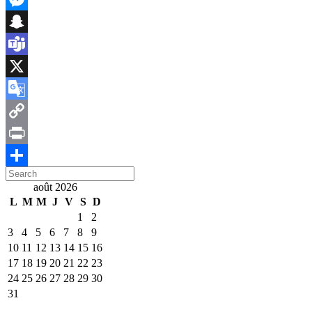
Messenger
Snapchat
Teams
X
Google
Translate
Copy
Link
Print
Search
Partager
for:
août 2026
L
M
M
J
V
S
D
1
2
3
4
5
6
7
8
9
10
11
12
13
14
15
16
17
18
19
20
21
22
23
24
25
26
27
28
29
30
31