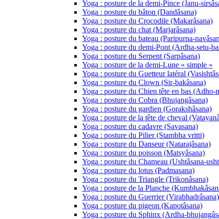
Yoga : posture de la demi-Pince (Janu-sirsâs
Yoga : posture du bâton (Dandâsana)
Yoga : posture du Crocodile (Makarâsana)
Yoga : posture du chat (Marjarâsana)
Yoga : posture du bateau (Paripurna-navâsa
Yoga : posture du demi-Pont (Ardha-setu-b
Yoga : posture du Serpent (Sarpâsana)
Yoga : posture de la demi-Lune « simple »
Yoga : posture du Guetteur latéral (Vasishtâ
Yoga : posture du Clown (Sir-bakâsana)
Yoga : posture du Chien tête en bas (Adho
Yoga : posture du Cobra (Bhujangâsana)
Yoga : posture du gardien (Gorakshâsana)
Yoga : posture de la tête de cheval (Vatayan
Yoga : posture du cadavre (Savasana)
Yoga : posture du Pilier (Stambha vritti)
Yoga : posture du Danseur (Natarajâsana)
Yoga : posture du poisson (Matsyâsana)
Yoga : posture du Chameau (Ushtâsana-usht
Yoga : posture du lotus (Padmasana)
Yoga : posture du Triangle (Trikonâsana)
Yoga : posture de la Planche (Kumbhakâsa
Yoga : posture du Guerrier (Virabhadrâsana)
Yoga : posture du pigeon (Kapotâsana)
Yoga : posture du Sphinx (Ardha-bhujangâs