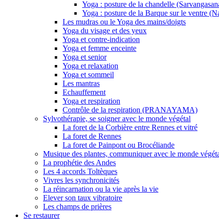
Yoga : posture de la chandelle (Sarvangasan
Yoga : posture de la Barque sur le ventre (
Les mudras ou le Yoga des mains/doigts
Yoga du visage et des yeux
Yoga et contre-indication
Yoga et femme enceinte
Yoga et senior
Yoga et relaxation
Yoga et sommeil
Les mantras
Echauffement
Yoga et respiration
Contrôle de la respiration (PRANAYAMA)
Sylvothérapie, se soigner avec le monde végétal
La foret de la Corbière entre Rennes et vitré
La foret de Rennes
La foret de Painpont ou Brocéliande
Musique des plantes, communiquer avec le monde végét
La prophétie des Andes
Les 4 accords Toltèques
Vivres les synchronicités
La réincarnation ou la vie après la vie
Elever son taux vibratoire
Les champs de prières
Se restaurer