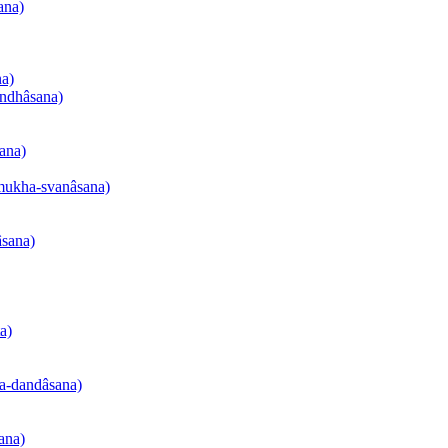
ana)
na)
andhâsana)
sana)
-mukha-svanâsana)
âsana)
a)
na-dandâsana)
ana)