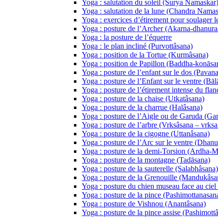
Yoga : salutation du soleil (Surya Namaskar
Yoga : salutation de la lune (Chandra Namas
Yoga : exercices d’étirement pour soulager l
Yoga : posture de l’Archer (Akarna-dhanura
Yoga : la posture de l’équerre
Yoga : le plan incliné (Purvottâsana)
Yoga : position de la Tortue (Kurmâsana)
Yoga : position de Papillon (Baddha-konāsa
Yoga : posture de l’enfant sur le dos (Pava
Yoga : posture de l’Enfant sur le ventre (Bāl
Yoga : posture de l’étirement intense du fla
Yoga : posture de la chaise (Utkatâsana)
Yoga : posture de la charrue (Halâsana)
Yoga : posture de l’Aigle ou de Garuda (Ga
Yoga : posture de l’arbre (Vrksâsana – vrksa 
Yoga : posture de la cigogne (Uttanâsana)
Yoga : posture de l’Arc sur le ventre (Dhan
Yoga : posture de la demi-Torsion (Ardha-
Yoga : posture de la montagne (Tadāsana)
Yoga : posture de la sauterelle (Salabhâsana)
Yoga : posture de la Grenouille (Mandukâsa
Yoga : posture du chien museau face au ci
Yoga : posture de la pince (Pashimottanasan
Yoga : posture de Vishnou (Anantâsana)
Yoga : posture de la pince assise (Pashimott