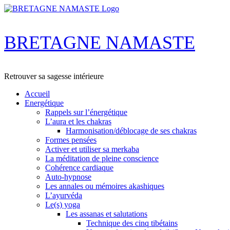
Skip
to
content
BRETAGNE NAMASTE
Retrouver sa sagesse intérieure
Accueil
Energétique
Rappels sur l’énergétique
L’aura et les chakras
Harmonisation/déblocage de ses chakras
Formes pensées
Activer et utiliser sa merkaba
La méditation de pleine conscience
Cohérence cardiaque
Auto-hypnose
Les annales ou mémoires akashiques
L’ayurvéda
Le(s) yoga
Les assanas et salutations
Technique des cinq tibétains