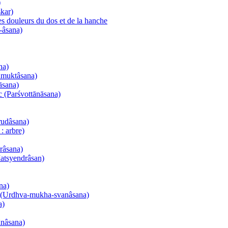
)
kar)
es douleurs du dos et de la hanche
-âsana)
na)
namuktâsana)
āsana)
nc (Parśvottānāsana)
rudâsana)
: arbre)
urâsana)
Matsyendrâsan)
na)
el (Urdhva-mukha-svanâsana)
a)
ânâsana)