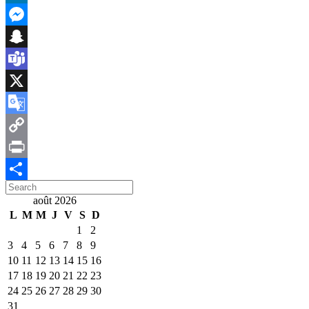
LinkedIn
Messenger
Snapchat
Teams
X
Google
Translate
Copy
Link
Print
Search
Partager
for:
août 2026
L
M
M
J
V
S
D
1
2
3
4
5
6
7
8
9
10
11
12
13
14
15
16
17
18
19
20
21
22
23
24
25
26
27
28
29
30
31