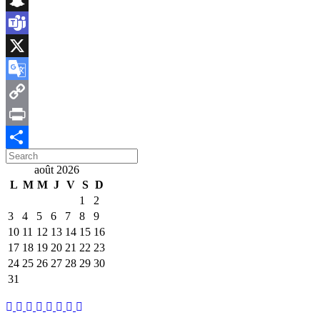
Snapchat
Teams
X
Google
Translate
Copy
Link
Print
Search
Partager
for:
août 2026
L
M
M
J
V
S
D
1
2
3
4
5
6
7
8
9
10
11
12
13
14
15
16
17
18
19
20
21
22
23
24
25
26
27
28
29
30
31