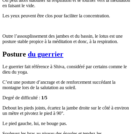
On peut alors stabiliser sa respiration et se tourner vers la méditation
en faisant le vide.
Les yeux peuvent être clos pour faciliter la concentration.
Outre l’assouplissement des jambes et du bassin, le lotus est une
posture stable propice à la méditation et donc, à la respiration.
Posture
du guerrier
Le guerrier fait référence à Shiva, considéré par certains comme le
dieu du yoga.
C’est une posture d’ancrage et de renforcement succédant la
montagne lors de la salutation au soleil.
Degré de difficulté :
1/5
Debout les pieds joints, écartez la jambe droite sur le côté à environ
un mètre et pivotez le pied à 90°.
Le pied gauche, lui, ne bouge pas.
Soulevez les bras au niveau des épaules et tendez-les.